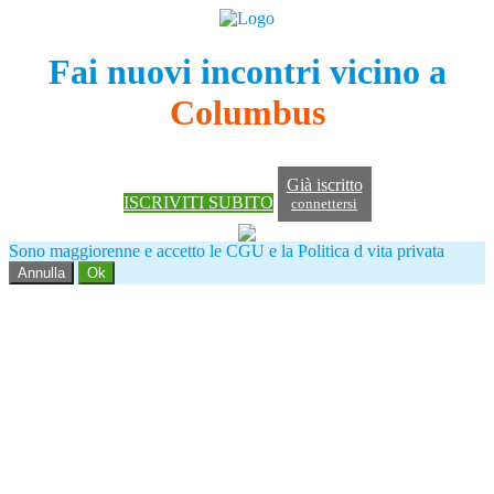
Fai nuovi incontri vicino a
Columbus
Già iscritto
ISCRIVITI SUBITO
connettersi
Sono maggiorenne e accetto le CGU e la Politica d vita privata
Annulla
Ok