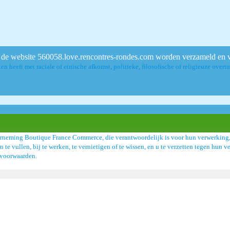
de website 560058.love.rencontres-rondes.com worden verzameld en 
en heeft met raciale of etnische afkomst, politieke, filosofische of religieuze over
rneming Boutique France Commerce, die verantwoordelijk is voor hun verwerking, 
an te vullen, bij te werken, te vernietigen of te wissen, en u te verzetten tegen hu
ksvoorwaarden.