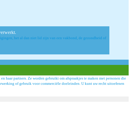
verwerkt.
tuigingen, het al dan niet lid zijn van een vakbond, de gezondheid of
en haar partners. Ze worden gebruikt om afspraakjes te maken met personen die
n verwerking of gebruik voor commerciële doeleinden. U kunt uw recht uitoefenen