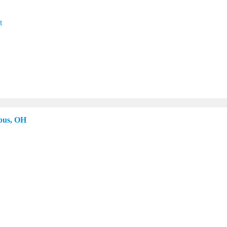
t
bus, OH