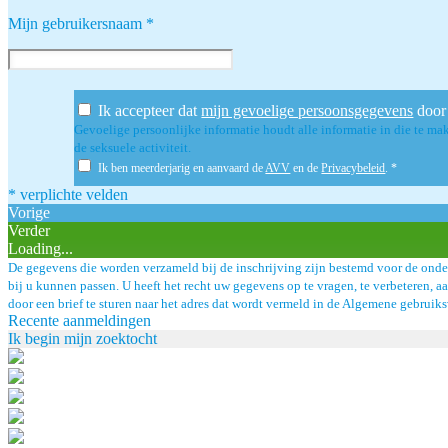
Mijn gebruikersnaam
*
Ik accepteer dat
mijn gevoelige persoonsgegevens
door 
Gevoelige persoonlijke informatie houdt alle informatie in die te mak
de seksuele activiteit.
Ik ben meerderjarig en aanvaard de
AVV
en de
Privacybeleid
.
*
* verplichte velden
Vorige
Verder
Loading...
De gegevens die worden verzameld bij de inschrijving zijn bestemd voor de onde
bij u kunnen passen. U heeft het recht uw gegevens op te vragen, te verbeteren, a
door een brief te sturen naar het adres dat wordt vermeld in de Algemene gebrui
Recente aanmeldingen
Ik begin mijn zoektocht